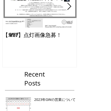
【MKF】点灯画像急募！
【MKF】WE
ました
Recent
Posts
2023年GWの営業について