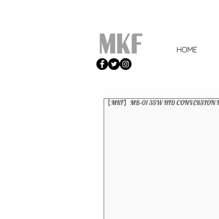
HOME
【MKF】MB-01 35W HID CONVERS