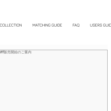
AUTO MOBILE LAMP SYSTEM
COLLECTION
MATCHING GUIDE
FAQ
USERS GUI
ION KIT販売開始のご案内