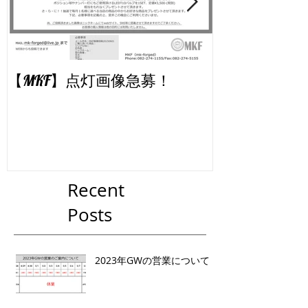
【MKF】点灯画像急募！
【MKF】WE
ました
Recent
Posts
2023年GWの営業について