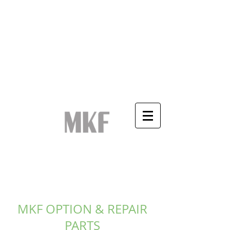
AUTO MOBILE LAMP SYSTEM
MKF OPTION & REPAIR
PARTS