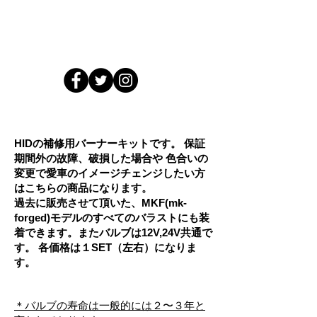
HIDの補修用バーナーキットです。 保証
期間外の故障、破損した場合や 色合いの
変更で愛車のイメージチェンジしたい方
はこちらの商品になります。
過去に販売させて頂いた、MKF(mk-
forged)モデルのすべてのバラストにも装
着できます。またバルブは12V,24V共通で
す。 各価格は１SET（左右）になりま
す。
＊バルブの寿命は一般的には２〜３年と