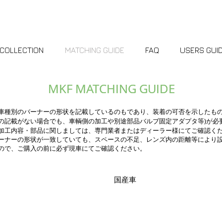
AUTO MOBILE LAMP SYSTEM
COLLECTION
MATCHING GUIDE
FAQ
USERS GUI
MKF MATCHING GUIDE
MKF MATCHING GUIDE
車種別のバーナーの形状を記載しているのもであり、装着の可否を示したも
の記載がない場合でも、車輌側の加工や別途部品バルブ固定アダプタ等)が必
加工内容・部品に関しましては、専門業者またはディーラー様にてご確認く
ーナーの形状が一致していても、スペースの不足、レンズ内の距離等により
ので、ご購入の前に必ず現車にてご確認ください。
国産車